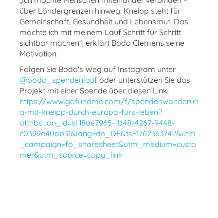
„Ich möchte Menschen miteinander verbinden –
über Ländergrenzen hinweg. Kneipp steht für
Gemeinschaft, Gesundheit und Lebensmut. Das
möchte ich mit meinem Lauf Schritt für Schritt
sichtbar machen“, erklärt Bodo Clemens seine
Motivation.
Folgen Sie Bodo's Weg auf Instagram unter
@bodo_spendenlauf
oder unterstützen Sie das
Projekt mit einer Spende über diesen Link:
https://www.gofundme.com/f/spendenwanderun
g-mit-kneipp-durch-europa-furs-leben?
attribution_id=sl:18ae7965-fb48-4267-9448-
c0399e40ab31&lang=de_DE&ts=1762363742&utm
_campaign=fp_sharesheet&utm_medium=custo
mer&utm_source=copy_link