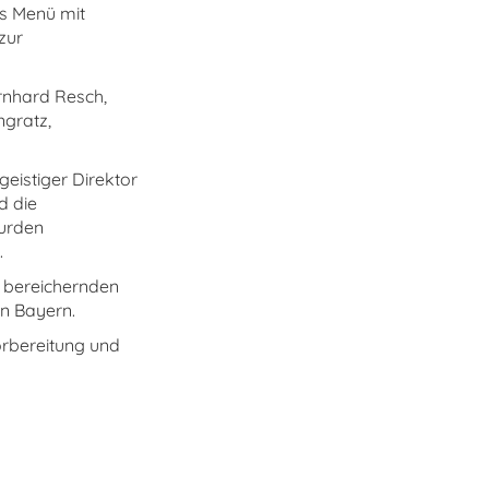
s Menü mit
zur
rnhard Resch,
ngratz,
eistiger Direktor
d die
wurden
.
 bereichernden
n Bayern.
orbereitung und