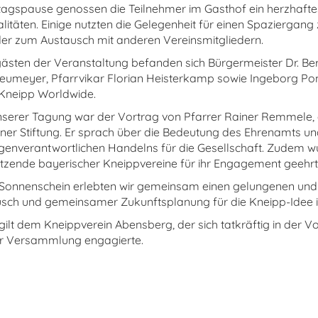
agspause genossen die Teilnehmer im Gasthof ein herzhafte
litäten. Einige nutzten die Gelegenheit für einen Spaziergang 
er zum Austausch mit anderen Vereinsmitgliedern.
ästen der Veranstaltung befanden sich Bürgermeister Dr. Be
eumeyer, Pfarrvikar Florian Heisterkamp sowie Ingeborg Po
 Kneipp Worldwide.
serer Tagung war der Vortrag von Pfarrer Rainer Remmele, g
r Stiftung. Er sprach über die Bedeutung des Ehrenamts un
genverantwortlichen Handelns für die Gesellschaft. Zudem 
itzende bayerischer Kneippvereine für ihr Engagement geehrt
 Sonnenschein erlebten wir gemeinsam einen gelungenen und
usch und gemeinsamer Zukunftsplanung für die Kneipp-Idee i
gilt dem Kneippverein Abensberg, der sich tatkräftig in der V
r Versammlung engagierte.