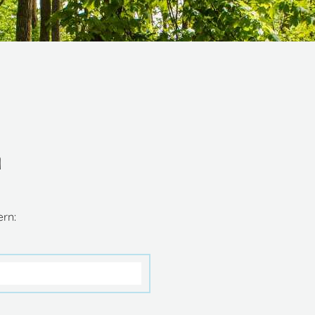
n
ern: